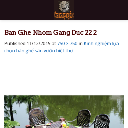
Skip
to
content
Ban Ghe Nhom Gang Duc 22 2
Published
11/12/2019
at
750 × 750
in
Kinh nghiệm lựa
chọn bàn ghế sân vườn biệt thự