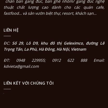
chân bàn gang đúc
,
bàn ghế nhôm/ gang đúc nghệ
thuật
chất lượng cao dành cho các quán cafe,
fastfood… và sân vườn biệt thự, resort, khách sạn…
LIÊN HỆ
ĐC:
Số 29, Lô D9, khu đô thị Geleximco, đường Lê
Trọng Tấn, La Phù, Hà Đông, Hà Nội, Vietnam
ĐT: 0948 229955; 0912 622 888 Email:
kdvieta@gmail.com
LIÊN KẾT VỚI CHÚNG TÔI