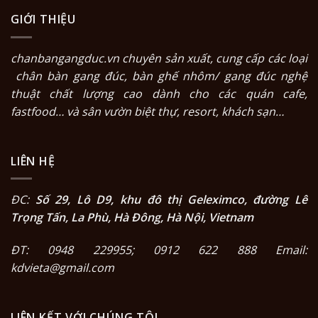
GIỚI THIỆU
chanbangangduc.vn
chuyên sản xuất, cung cấp các loại
chân bàn gang đúc
,
bàn ghế nhôm/ gang đúc nghệ
thuật
chất lượng cao dành cho các quán cafe,
fastfood… và sân vườn biệt thự, resort, khách sạn…
LIÊN HỆ
ĐC:
Số 29, Lô D9, khu đô thị Geleximco, đường Lê
Trọng Tấn, La Phù, Hà Đông, Hà Nội, Vietnam
ĐT: 0948 229955; 0912 622 888 Email:
kdvieta@gmail.com
LIÊN KẾT VỚI CHÚNG TÔI