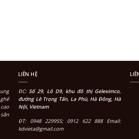
LIÊN HỆ
LIÊ
cung
ĐC:
Số 29, Lô D9, khu đô thị Geleximco,
 ghế
đường Lê Trọng Tấn, La Phù, Hà Đông, Hà
 cao
Nội, Vietnam
 sân
ĐT: 0948 229955; 0912 622 888 Email:
kdvieta@gmail.com