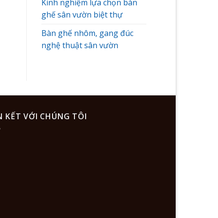
Kinh nghiệm lựa chọn bàn
ghế sân vườn biệt thự
Bàn ghế nhôm, gang đúc
nghệ thuật sân vườn
N KẾT VỚI CHÚNG TÔI