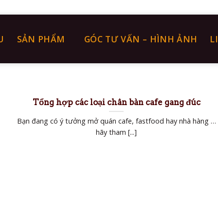
U
SẢN PHẨM
GÓC TƯ VẤN – HÌNH ẢNH
L
Tổng hợp các loại chân bàn cafe gang đúc
Bạn đang có ý tưởng mở quán cafe, fastfood hay nhà hàng …
hãy tham [...]