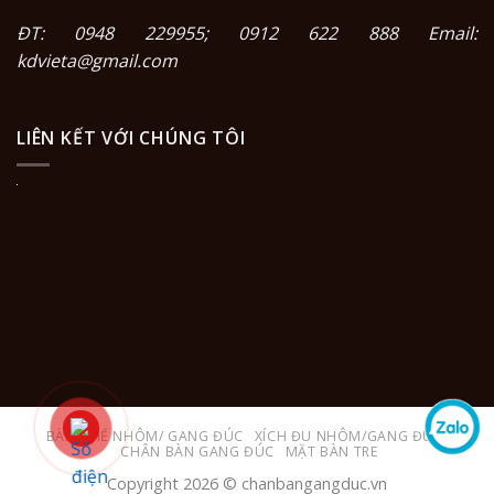
ĐT: 0948 229955; 0912 622 888 Email:
kdvieta@gmail.com
LIÊN KẾT VỚI CHÚNG TÔI
BÀN GHẾ NHÔM/ GANG ĐÚC
XÍCH ĐU NHÔM/GANG ĐÚC
CHÂN BÀN GANG ĐÚC
MẶT BÀN TRE
Copyright 2026 © chanbangangduc.vn