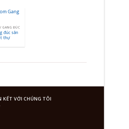
/ GANG ĐÚC
g đúc sân
t thự
N KẾT VỚI CHÚNG TÔI