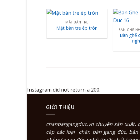
MẶT BÀN TRE
Mặt bàn tre ép tròn
BÀN GHẾ N
Bàn ghế 
ngh
Instagram did not return a 200.
GIỚI THIỆU
chanbangangduc.vn
chuyên sản xuất, 
cấp các loại
chân bàn gang đúc
,
bàn
nhôm/ gang đúc nghệ thuật
chất lượng