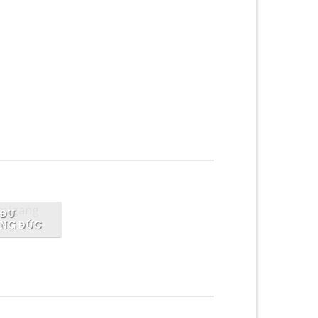
Loved by our Customers
rem ipsum dolor sit amet, consectetuer
adipiscing elit, sed.
 ĐU
NG ĐÚC