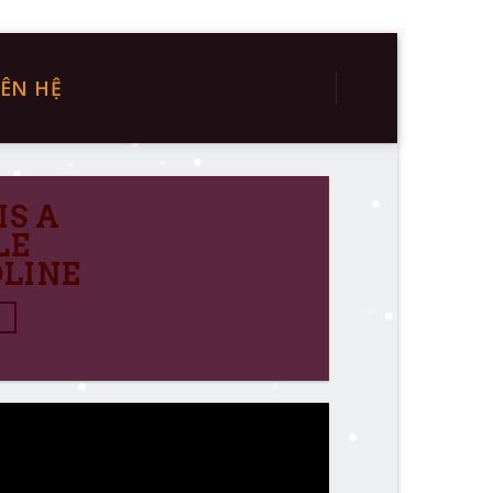
IÊN HỆ
IS A
LE
LINE