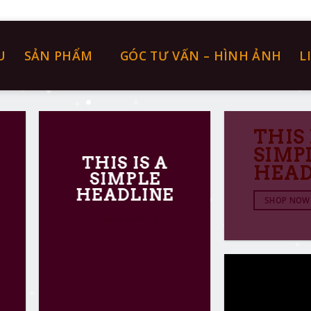
U
SẢN PHẨM
GÓC TƯ VẤN – HÌNH ẢNH
L
THIS 
SIMP
THIS IS A
HEAD
SIMPLE
HEADLINE
SHOP NOW
SHOP NOW