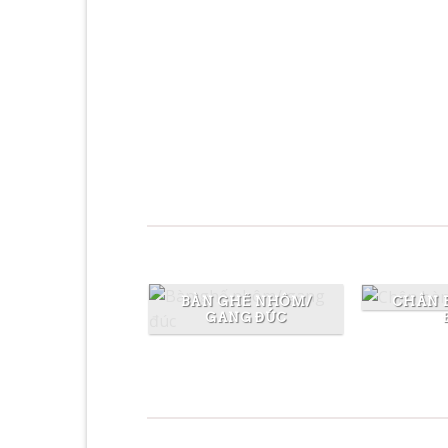
Free Shipping on orders abo
99$
Lorem ipsum dolor sit amet, consectet
adipiscing elit
CHÂN 
BÀN GHẾ NHÔM/
GANG ĐÚC