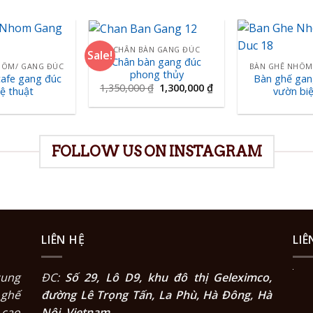
CHÂN BÀN GANG ĐÚC
Sale!
Chân bàn gang đúc
HÔM/ GANG ĐÚC
BÀN GHẾ NHÔM
phong thủy
cafe gang đúc
Bàn ghế gan
1,350,000
₫
1,300,000
₫
ệ thuật
vườn biệ
FOLLOW US ON INSTAGRAM
LIÊN HỆ
LIÊ
cung
ĐC:
Số 29, Lô D9, khu đô thị Geleximco,
 ghế
đường Lê Trọng Tấn, La Phù, Hà Đông, Hà
 cao
Nội, Vietnam