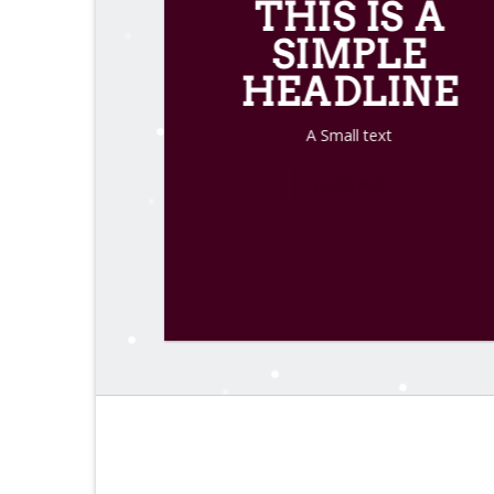
THIS IS A
SIMPLE
HEADLINE
A Small text
CLICK ME!