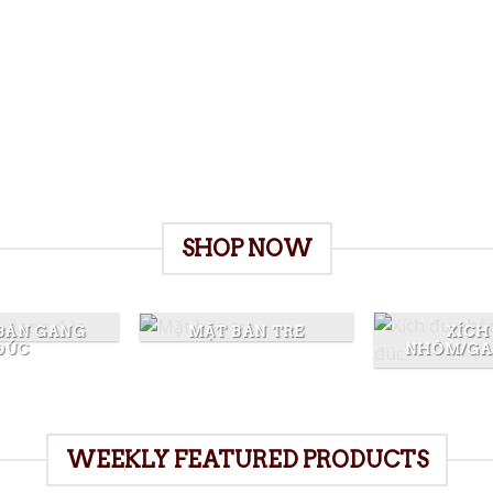
ve
Give a Gift to a Friend
Lorem ipsum dolor sit amet, consectetuer
Lo
adipiscing elit, sed dia.
uer
SHOP NOW
BÀN GANG
MẶT BÀN TRE
XÍCH
ĐÚC
NHÔM/GA
WEEKLY FEATURED PRODUCTS