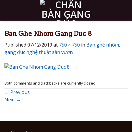
Skip
to
content
Ban Ghe Nhom Gang Duc 8
Published
07/12/2019
at
750 × 750
in
Bàn ghế nhôm,
gang đúc nghệ thuật sân vườn
Both comments and trackbacks are currently closed.
←
Previous
Next
→