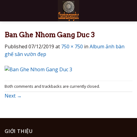
Skip
to
content
Ban Ghe Nhom Gang Duc 3
Published
07/12/2019
at
750 × 750
in
Album ảnh bàn
ghế sân vườn đẹp
Both comments and trackbacks are currently closed.
Next
→
GIỚI THIỆU