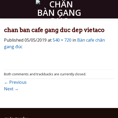
Skip
to
content
chan ban cafe gang duc dep vietaco
Published
05/05/2019
at
540 × 720
in
Bàn cafe chân
gang đúc
Both comments and trackbacks are currently closed.
←
Previous
Next
→